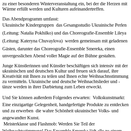
zu einer besonderen Winterveranstaltung ein, bei der die Herzen mit
Wärme erfüllt werden und Kulturen aufeinandertreffen.
Das Abendprogramm umfasst:
Ukrainische Kindergruppen  das Gesangsstudio Ukrainische Perlen
(Leitung: Natalia Pokhilko) und das Choreografie-Ensemble Lileya
(Leitung: Kateryna Chuvaylova)  werden gemeinsam mit geladenen
Gästen, darunter das Choreografie-Ensemble Smereka, einen
unvergesslichen Abend voller Magie auf der Bühne gestalten.
Junge Künstlerinnen und Künstler beschäftigen sich intensiv mit der
ukrainischen und deutschen Kultur und freuen sich darauf, ihre
Kreativität mit Ihnen zu teilen und Ihnen echte Weihnachtsstimmung
zu vermitteln. Ukrainische und deutsche Weihnachtslieder und -
tänze werden in ihrer Darbietung zum Leben erweckt.
Und Sie können außerdem Folgendes erwarten:  Volkskunstmarkt:
Eine einzigartige Gelegenheit, handgefertigte Produkte zu entdecken
und zu erwerben  die wahre Schönheit ukrainischer Volks- und
angewandter Kunst.
 Meisterklasse und Flashmob: Werden Sie Teil der
Weihnachtsstimmung! Das Ensemble Smereka lädt alle zu einem