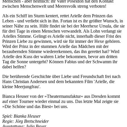
Menschen - aber heimlich: ihr Vater Poseidon hat den Kontakt
zwischen Menschenwelt und Meeresvolk streng verboten!
Als ein Schiff im Sturm kentert, rettet Arielle dem Prinzen das
Leben - und verliebt sich in ihn. Fortan ist es ihr größter Wunsch, in
seiner Nähe zu sein. Hilfe findet sie bei der Meerhexe Ursula, die sie
für drei Tage in einen Menschen verwandelt. Als Lohn verlangt sie
Arielles Stimme. Gelingt es Arielle nicht, innerhalb dieser Frist des
Prinzen Liebe zu gewinnen, wird sie für immer der Hexe gehören.
Wird der Prinz in der stummen Arielle das Mädchen mit der
bezaubernden Stimme wiedererkennen, das ihn gerettet hat? Wird
Arielle den Kuss der wahren Liebe bekommen, bevor am dritten
Tag die Sonne untergeht? Können Fabius und der Schwamm ihr
dabei helfen?
Die berührende Geschichte über Liebe und Freundschaft frei nach
Hans Christian Andersen und dem bekannten Film 'Arielle, die
kleine Meerjungfrau'.
Bianca Heuser von der »Theatermanufaktur« aus Dresden kommt
auf einer Tournee wieder einmal zu uns. Das letzte Mal zeigte sie
»Die Schöne und das Biest« bei uns.
Spiel: Bianka Heuser
Regie: Jörg Bretschneider
Ausstattung: Julia Beyer