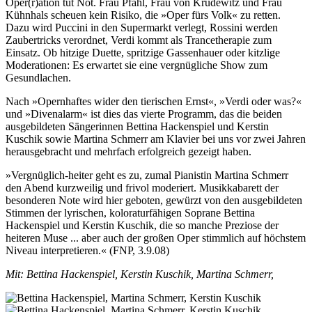
Oper(r)ation tut Not. Frau Pfahl, Frau von Krudewitz und Frau
Kühnhals scheuen kein Risiko, die »Oper fürs Volk« zu retten.
Dazu wird Puccini in den Supermarkt verlegt, Rossini werden
Zaubertricks verordnet, Verdi kommt als Trancetherapie zum
Einsatz. Ob hitzige Duette, spritzige Gassenhauer oder kitzlige
Moderationen: Es erwartet sie eine vergnügliche Show zum
Gesundlachen.
Nach »Opernhaftes wider den tierischen Ernst«, »Verdi oder was?«
und »Divenalarm« ist dies das vierte Programm, das die beiden
ausgebildeten Sängerinnen Bettina Hackenspiel und Kerstin
Kuschik sowie Martina Schmerr am Klavier bei uns vor zwei Jahren
herausgebracht und mehrfach erfolgreich gezeigt haben.
»Vergnüglich-heiter geht es zu, zumal Pianistin Martina Schmerr
den Abend kurzweilig und frivol moderiert. Musikkabarett der
besonderen Note wird hier geboten, gewürzt von den ausgebildeten
Stimmen der lyrischen, koloraturfähigen Soprane Bettina
Hackenspiel und Kerstin Kuschik, die so manche Preziose der
heiteren Muse ... aber auch der großen Oper stimmlich auf höchstem
Niveau interpretieren.« (FNP, 3.9.08)
Mit: Bettina Hackenspiel, Kerstin Kuschik, Martina Schmerr,