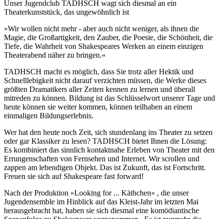
Unser Jugendclub TADHSCH wagt sich diesmal an ein
Theaterkunststück, das ungewöhnlich ist
»Wir wollen nicht mehr - aber auch nicht weniger, als ihnen die
Magie, die Großartigkeit, den Zauber, die Poesie, die Schönheit, die
Tiefe, die Wahrheit von Shakespeares Werken an einem einzigen
Theaterabend näher zu bringen.«
TADHSCH macht es möglich, dass Sie trotz aller Hektik und
Schnelllebigkeit nicht darauf verzichten müssen, die Werke dieses
größten Dramatikers aller Zeiten kennen zu lernen und überall
mitreden zu können. Bildung ist das Schlüsselwort unserer Tage und
heute können sie weiter kommen, können teilhaben an einem
einmaligen Bildungserlebnis.
Wer hat den heute noch Zeit, sich stundenlang ins Theater zu setzen
oder gar Klassiker zu lesen? TADHSCH bietet Ihnen die Lösung:
Es kombiniert das sinnlich kontaktnahe Erleben von Theater mit den
Errungenschaften von Fernsehen und Internet. Wir scrollen und
zappen am lebendigen Objekt. Das ist Zukunft, das ist Fortschritt.
Freuen sie sich auf Shakespeare fast forward!
Nach der Produktion »Looking for ... Käthchen« , die unser
Jugendensemble im Hinblick auf das Kleist-Jahr im letzten Mai
herausgebracht hat, haben sie sich diesmal eine komödiantische