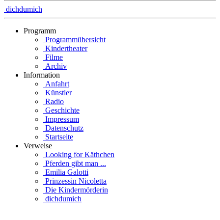
dichdumich
Programm
Programmübersicht
Kindertheater
Filme
Archiv
Information
Anfahrt
Künstler
Radio
Geschichte
Impressum
Datenschutz
Startseite
Verweise
Looking for Käthchen
Pferden gibt man ...
Emilia Galotti
Prinzessin Nicoletta
Die Kindermörderin
dichdumich