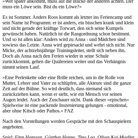
»Wer später ankommt, muss auf die Blicke der anderen achten. Der
muss ein Löwe sein. Bist du ein Löwe?«
Es ist Sommer. Anders Roos kommt als letzter ins Feriencamp und
sein Name ist Programm: er ist anders, ein bisschen krank und klein
und nicht gerade der kräftige Torwart, den sich seine Kumpels
gewünscht haben. Natürlich ist die Rangordnung schon bestimmt.
Und so ist allen klar: Anders wird zu Anna - und Mädchen sind
sowieso das Letzte. Anna wird gepiesackt und wehrt sich nicht. Nur
Micke, der achtzehnjährige Trainingsleiter, stellt sich neben ihn.
Doch als Anna nach den Ferien wieder in seine Schule
zurückkommt, gehen die Quälereien weiter und das Verhängnis
nimmt seinen Lauf.
»Eine Perlenkette oder eine Brille reichen, um in die Rolle von
Mutter, Lehrer und Vater zu schlüpfen, alle Akteure sind die ganze
Zeit auf der Bühne. So wird deutlich, dass niemand sich
zurückziehen kann, wenn er sieht, wie ein Mensch vor seinen
Augen leidet. Auch der Zuschauer nicht. Dank dieser »epischen«
Spielweise ist eine packende Inszenierung gelungen - emotional,
aber ohne Kitsch oder Pathos.« FAZ
Nach den Vorstellungen werden Gespräche mit den Schauspielern
angeboten.
Spiel: Finn Hanssen, Günther Henne, Tino Leo, Oliver Kai Mueller,