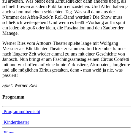
zu arbeiten. Was bleibt dem Zirkusdirektor dann anderes übrig, als
schnell Löwen aus dem Publikum einzustellen. Und Affen haben ja
auch schon mal einen schlechten Tag. Was soll dann aus der
Nummer der Affen-Rock`n Roll-Band werden? Die Show muss
schließlich weitergehen! Und wenn es heißt »Vorhang auf!« spürt
ein jeder, ob groß oder klein, die Faszination und den Zauber der
Manege.
Werner Ries vom Arttours-Theater spielte lange mit Wolfgang
Messner als Blinklichter Theater zusammen. Im Dezember kam er
nach längerer Zeit wieder einmal zu uns mit einer Geschichte von
Janosch. Nun bringt er am Faschingssamstag seinen Circus Confetti
mit und wir hoffen auf viele bunte Zirkustiere, Akrobaten, Jongleure
und alle möglichen Zirkusgestalten, denn - man weiß ja nie, was
passiert!
Spiel: Werner Ries
Programm
Programmübersicht
Kindertheater
Filme